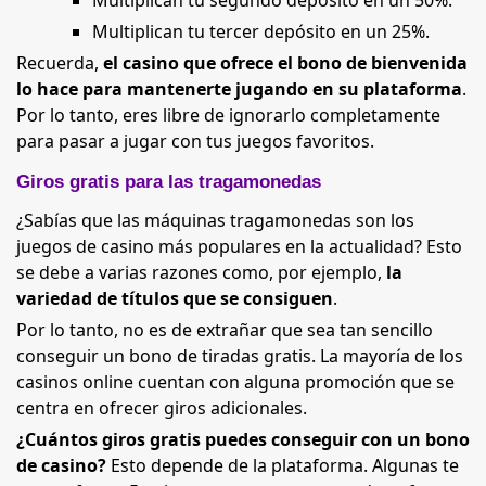
Multiplican tu segundo depósito en un 50%.
Multiplican tu tercer depósito en un 25%.
Recuerda,
el casino que ofrece el bono de bienvenida
lo hace para mantenerte jugando en su plataforma
.
Por lo tanto, eres libre de ignorarlo completamente
para pasar a jugar con tus juegos favoritos.
Giros gratis para las tragamonedas
¿Sabías que las máquinas tragamonedas son los
juegos de casino más populares en la actualidad? Esto
se debe a varias razones como, por ejemplo,
la
variedad de títulos que se consiguen
.
Por lo tanto, no es de extrañar que sea tan sencillo
conseguir un bono de tiradas gratis. La mayoría de los
casinos online cuentan con alguna promoción que se
centra en ofrecer giros adicionales.
¿Cuántos giros gratis puedes conseguir con un bono
de casino?
Esto depende de la plataforma. Algunas te