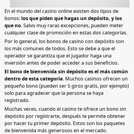
En el mundo del casino online existen dos tipos de
bonos:
los que piden que hagas un depósito, y los
que no
. Salvo muy raras excepciones, pueden meter
cualquier clase de promoción en estas dos categorías.
Por lo general, los bonos de casino con depósito son
los más comunes de todos. Esto se debe a que el
operador se garantiza que el jugador haga una
inversión antes de poder acceder a sus beneficios.
El bono de bienvenida sin depósito es el más común
dentro de esta categoría
. Muchos casinos ofrecen un
pequeño bono (pueden ser 5 giros gratis, por ejemplo)
solo para agradecer que la persona se haya
registrado.
Muchas veces, cuando el casino te ofrece un bono sin
depósito por registrarte, después te permite obtener
por hacer tu primer depósito. Estos son los paquetes
de bienvenida más generosos en el mercado.