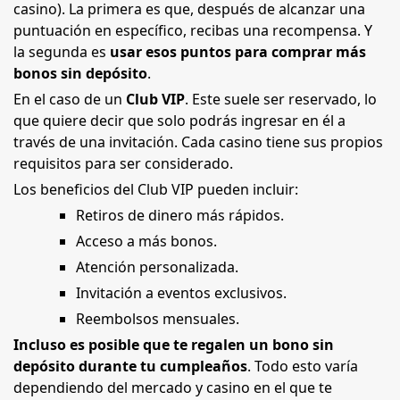
casino). La primera es que, después de alcanzar una
puntuación en específico, recibas una recompensa. Y
la segunda es
usar esos puntos para comprar más
bonos sin depósito
.
En el caso de un
Club VIP
. Este suele ser reservado, lo
que quiere decir que solo podrás ingresar en él a
través de una invitación. Cada casino tiene sus propios
requisitos para ser considerado.
Los beneficios del Club VIP pueden incluir:
Retiros de dinero más rápidos.
Acceso a más bonos.
Atención personalizada.
Invitación a eventos exclusivos.
Reembolsos mensuales.
Incluso es posible que te regalen un bono sin
depósito durante tu cumpleaños
. Todo esto varía
dependiendo del mercado y casino en el que te